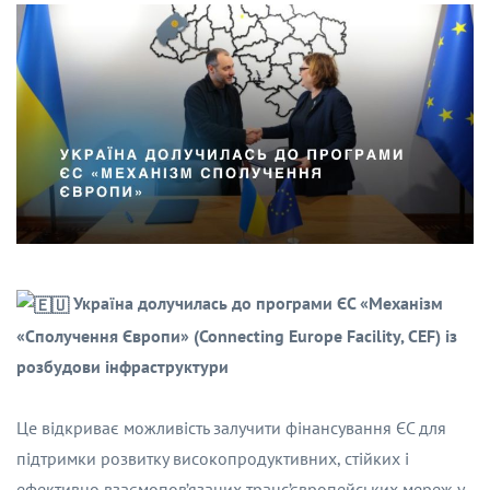
Україна долучилась до програми ЄС «Механізм
«Сполучення Європи» (Connecting Europe Facility, CEF) із
розбудови інфраструктури
Це відкриває можливість залучити фінансування ЄС для
підтримки розвитку високопродуктивних, стійких і
ефективно взаємопов’язаних транс’європейських мереж у