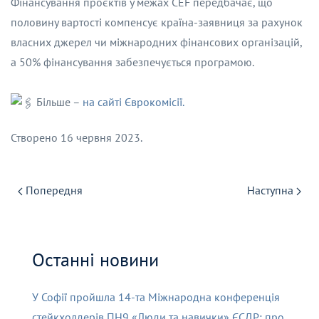
Фінансування проєктів у межах CEF передбачає, що
половину вартості компенсує країна-заявниця за рахунок
власних джерел чи міжнародних фінансових організацій,
а 50% фінансування забезпечується програмою.
Більше –
на сайті Єврокомісії.
Створено
16 червня 2023
.
Попередня
Наступна
Останні новини
У Софії пройшла 14-та Міжнародна конференція
стейкхолдерів ПН9 «Люди та навички» ЄСДР: про