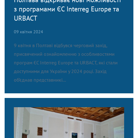
з програмами ЄС Interreg Europe та
URBACT
09 квітня 2024
9 квітня в Полтаві відбувся черговий захід,
присвячений ознайомленню з особливостями
програм ЄС Interreg Europe та URBACT, які стали
доступними для України у 2024 році. Захід
об’єднав представникі...