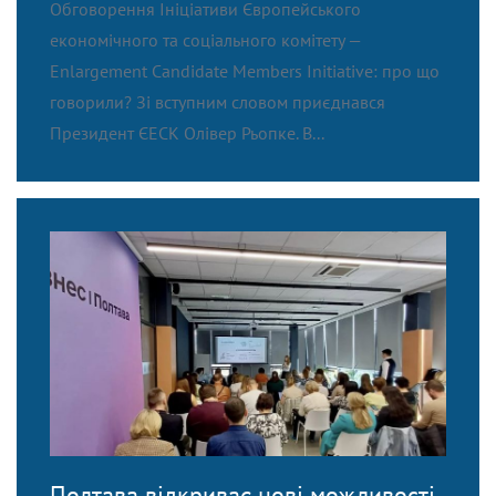
Обговорення Ініціативи Європейського
економічного та соціального комітету —
Enlargement Candidate Members Initiative: про що
говорили? Зі вступним словом приєднався
Президент ЄЕСК Олівер Рьопке. В...
Полтава відкриває нові можливості