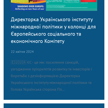
Директорка Українського інституту
міжнародної політики у колонці для
Європейського соціального та
економічного Комітету
22 квітня 2024
🇪🇺🇺🇦 ЄС - це ми: посилення санкцій,
узгодження пріоритетів розвитку та інвесторів і
боротьба з дезінформацією Директорка
Українського інституту міжнародної політики та
Голова Українська сторона Пл...