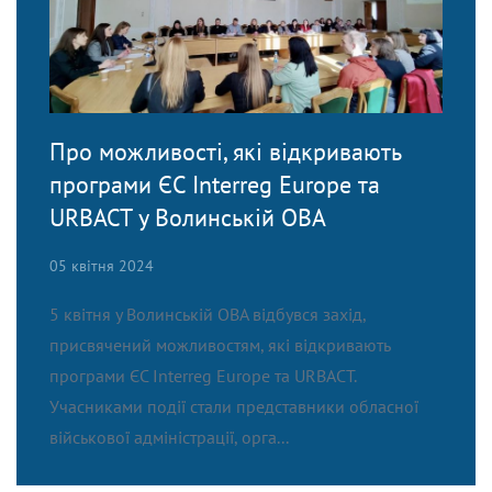
Про можливості, які відкривають
програми ЄС Interreg Europe та
URBACT у Волинській ОВА
05 квітня 2024
5 квітня у Волинській ОВА відбувся захід,
присвячений можливостям, які відкривають
програми ЄС Interreg Europe та URBACT.
Учасниками події стали представники обласної
військової адміністрації, орга...