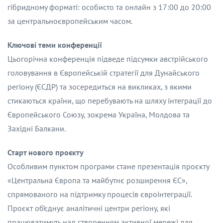
гібридному форматі: особисто та онлайн з 17:00 до 20:00
за центральноєвропейським часом.
Ключові теми конференції
Цьогорічна конференція підведе підсумки австрійського
головування в Європейській стратегії для Дунайського
регіону (ЄСДР) та зосередиться на викликах, з якими
стикаються країни, що перебувають на шляху інтеграції до
Європейського Союзу, зокрема Україна, Молдова та
Західні Балкани.
Старт нового проєкту
Особливим пунктом програми стане презентація проєкту
«Центральна Європа та майбутнє розширення ЄС»,
спрямованого на підтримку процесів євроінтеграції.
Проєкт об’єднує аналітичні центри регіону, які
працюватимуть над створенням активної мережі для