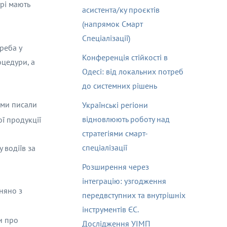
трі мають
асистента/ку проєктів
(напрямок Смарт
Спеціалізації)
реба у
Конференція стійкості в
оцедури, а
Одесі: від локальних потреб
до системних рішень
 ми писали
Українські регіони
відновлюють роботу над
ої продукції
стратегіями смарт-
спеціалізації
 водіїв за
Розширення через
інтеграцію: узгодження
няно з
передвступних та внутрішніх
інструментів ЄС.
и про
Дослідження УІМП