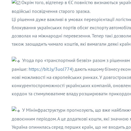
Окрім того, відтепер в ЄС повністю визнаються україн
водійські посвідчення старого зразка.
Ці рішення дуже важливі в умовах переорієнтації логісти
блокування українських портів обсяг експорту автомобільн
дозволах на міжнародні перевезення. Тепер такі дозвол
також заощадить чимало коштів, які вимагали деякі країн
Угода про «транспортний безвіз» разом з рішенням Є
раніше:
https://bit.ly/3uoJ774
) дають нашому бізнесу екон
нові можливості на європейських ринках. У довгостроко
конкурентоспроможності українських компаній, оновленн
кордон та стимулюватиме владу розширювати прикордонн
У Мінінфраструктури прогнозують, що вже найближчи
довоєнним періодом. А це додаткові кошти, які значною
Україна опинилась серед перших країн, що не входить до