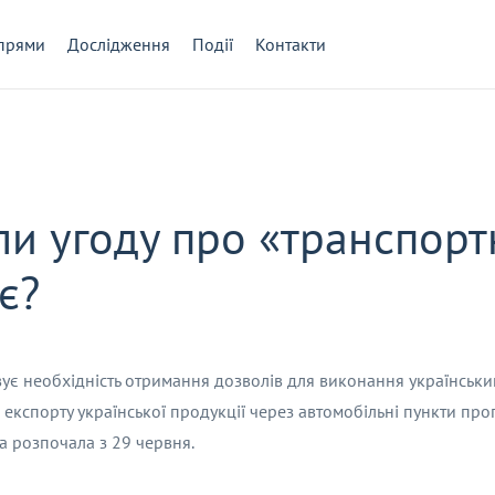
прями
Дослідження
Події
Контакти
али угоду про «транспор
є?
ує необхідність отримання дозволів для виконання українськ
експорту української продукції через автомобільні пункти проп
да розпочала з 29 червня.