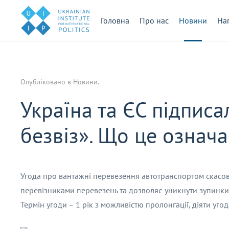
Головна
Про нас
Новини
На
Опубліковано в
Новини
.
Україна та ЄС підпис
безвіз». Що це означа
Угода про вантажні перевезення автотранспортом скасов
перевізниками перевезень та дозволяє уникнути зупинки 
Термін угоди – 1 рік з можливістю пролонгації, діяти уго